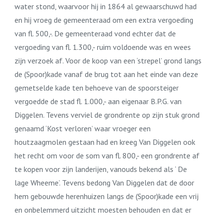
water stond, waarvoor hij in 1864 al gewaarschuwd had
en hij vroeg de gemeenteraad om een extra vergoeding
van fl. 500,-. De gemeenteraad vond echter dat de
vergoeding van fl. 1.300,- ruim voldoende was en wees
zijn verzoek af. Voor de koop van een ‘strepel’ grond langs
de (Spoor)kade vanaf de brug tot aan het einde van deze
gemetselde kade ten behoeve van de spoorsteiger
vergoedde de stad fl. 1.000,- aan eigenaar B.P.G. van
Diggelen. Tevens verviel de grondrente op zijn stuk grond
genaamd ‘Kost verloren’ waar vroeger een
houtzaagmolen gestaan had en kreeg Van Diggelen ook
het recht om voor de som van fl. 800,- een grondrente af
te kopen voor zijn landerijen, vanouds bekend als ‘ De
lage Wheeme’. Tevens bedong Van Diggelen dat de door
hem gebouwde herenhuizen langs de (Spoor)kade een vrij
en onbelemmerd uitzicht moesten behouden en dat er