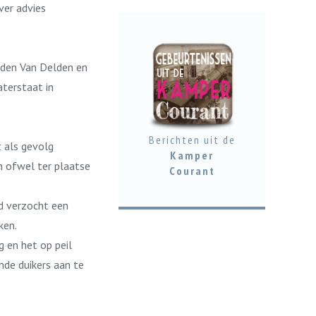
ver advies
rden Van Delden en
terstaat in
Berichten uit de
t als gevolg
Kamper
n ofwel ter plaatse
Courant
d verzocht een
ken.
 en het op peil
de duikers aan te