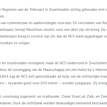
an Regteren aan de Trekvaart in IJsselmuiden zitting gehouden met
en.
n van commentaar en aanbevelingen voorzien. De verzoeken van Reu
laard, terwijl Woolthuis slechts voor een deel zijn zin kreeg. De
rkerspel kreeg in zoverre zijn zin, dat de NCS werd opgedragen v
ocedure te volgen.
 en IJsselmuiden onteigend, maar de NCS ondervond in Zwollerker
n door de toezegging van de Maatschappij om een halte bij 's-Heere
1864 zag de NCS zich genoodzaakt de hulp van de rechterlijke mach
ters – tezamen goed voor 630 meter – worden toegepast. Zij vroege
l, voormalig logement- en stalhouder; Zwier Stoel uit Zalk; en Zwi
inderen. Door de rechtbank werden deskundigen benoemd bestaande