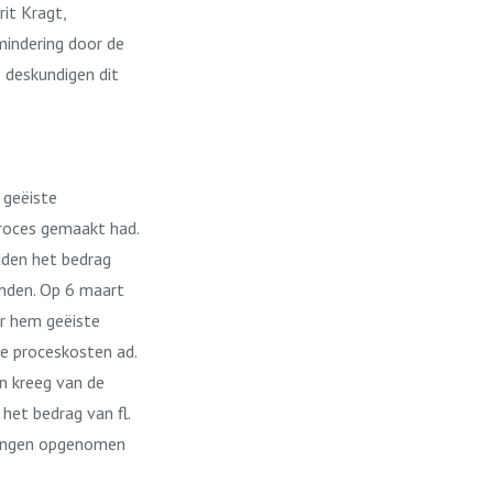
it Kragt,
mindering door de
 deskundigen dit
 geëiste
proces gemaakt had.
dden het bedrag
landen. Op 6 maart
or hem geëiste
de proceskosten ad.
en kreeg van de
het bedrag van fl.
itingen opgenomen