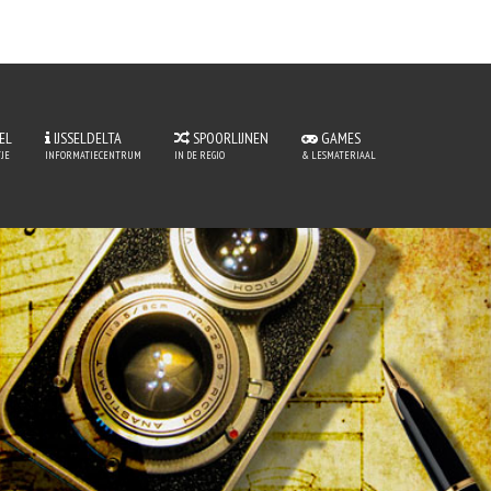
EL
IJSSELDELTA
SPOORLIJNEN
GAMES
JE
INFORMATIECENTRUM
IN DE REGIO
& LESMATERIAAL
tje