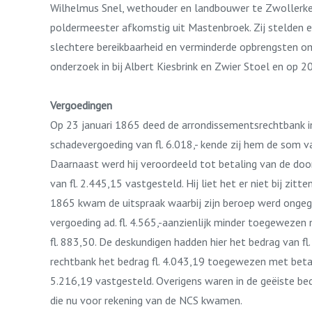
Wilhelmus Snel, wethouder en landbouwer te Zwollerker
poldermeester afkomstig uit Mastenbroek. Zij stelden e
slechtere bereikbaarheid en verminderde opbrengsten om
onderzoek in bij Albert Kiesbrink en Zwier Stoel en op 
Vergoedingen
Op 23 januari 1865 deed de arrondissementsrechtbank in
schadevergoeding van fl. 6.018,- kende zij hem de som va
Daarnaast werd hij veroordeeld tot betaling van de doo
van fl. 2.445,15 vastgesteld. Hij liet het er niet bij zi
1865 kwam de uitspraak waarbij zijn beroep werd ongeg
vergoeding ad. fl. 4.565,-aanzienlijk minder toegewezen 
fl. 883,50. De deskundigen hadden hier het bedrag van fl
rechtbank het bedrag fl. 4.043,19 toegewezen met betali
5.216,19 vastgesteld. Overigens waren in de geëiste b
die nu voor rekening van de NCS kwamen.