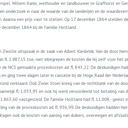
spel, Willem Kanis, wethouder en landbouwer te Grafhorst en Gerr
en onderzoek in naar de waarde van de landerijen en de waardever
 daarna een prijs vast te stellen. Op 17 december 1864 stelden de
20 december 1864 bij de familie Holtland.
 Zwolle uitspraak in de zaak van Albert Kiesbrink. Van de door hem
n fl. 1.987,15 toe, niet inbegrepen de kosten die hij zelf voor het 
r de NCS gemaakte proceskosten ad. fl. 843,22. De deskundigen ha
tten en ging twee dagen later in cassatie bij de Hoge Raad der Neder
rond verklaard. Ook Zwier Stoel kreeg van de rechtbank van de do
namelijk fl. 1.033,95 en ook hij werd veroordeeld tot betaling van 
. 1.863,60 vastgesteld. De familie Holtland had fl. 11.008,- geëist 
ng van de proceskosten ad. fl. 936,99. De deskundigen hadden hier 
edragen ook de kosten van aanleg van duikers, overwegen en afslu