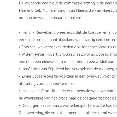
De volgende dag hield de commissie zitting in de herbe
Heerenbroek. Nu nam Baron van Haersolte van Haerst, 
om hun bezwaar kenbaar te maken:
• Hendrik Reuvekamp wees erop dat de toevoer en afvoe
verzocht om een aantal duikers van twintig centimeter 
• Soortgelijke verzoeken deden ook Johannes Woolthuis
• Willem Peter Hubert, procureur in Zwolle, uitte bij m
percelen een nieuwe dam met duiker en een afsluitbar
• Jan Gerrits van Dijk deed het verzoek om de overweg, 
• Zwier Stoel vroeg te voorzien in een overweg voor zij
afsluiting voor zijn vee te maken.
• Hendrik de Groot klaagde er namens de weduwe van Ja
de afbakening van het tracé haar de toegang tot het p
• De burgemeester van Zwollerkerspel tenslotte had b
Zandwetering, die voor algemeen gebruik bestemd ware