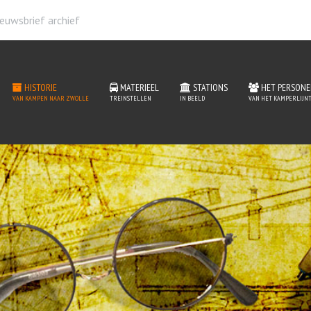
euwsbrief archief
HISTORIE
MATERIEEL
STATIONS
HET PERSONE
VAN KAMPEN NAAR ZWOLLE
TREINSTELLEN
IN BEELD
VAN HET KAMPERLIJNT
storie van het Kamperlijn
READ MORE