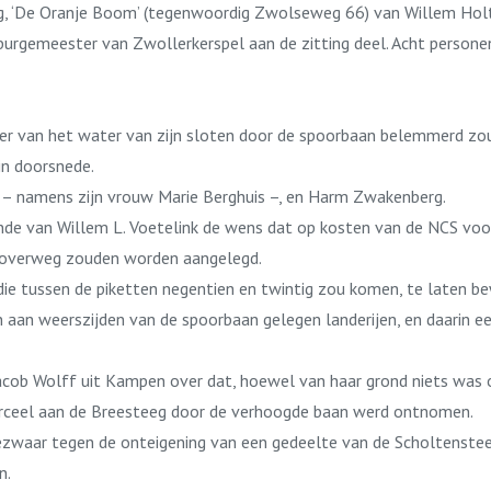
rg, ‘De Oranje Boom’ (tegenwoordig Zwolseweg 66) van Willem Holtl
burgemeester van Zwollerkerspel aan de zitting deel. Acht perso
r van het water van zijn sloten door de spoorbaan belemmerd zou
in doorsnede.
 – namens zijn vrouw Marie Berghuis –, en Harm Zwakenberg.
onde van Willem L. Voetelink de wens dat op kosten van de NCS voo
e overweg zouden worden aangelegd.
die tussen de piketten negentien en twintig zou komen, te laten b
n aan weerszijden van de spoorbaan gelegen landerijen, en daarin e
cob Wolff uit Kampen over dat, hoewel van haar grond niets was 
erceel aan de Breesteeg door de verhoogde baan werd ontnomen.
ezwaar tegen de onteigening van een gedeelte van de Scholtenste
n.