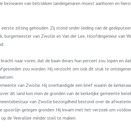
de bezwaren van betrokken landeigenaren moest aanhoren en hiero
eerste zitting gehouden. Zij stond onder leiding van de gedeputee
jk, burgemeester van Zwolle en Van der Lee, Hoofdingenieur van Wa
nd:
t, bracht naar voren, dat de baan dwars hun perceel zou lopen en da
 afgesneden zou worden. Hij verzocht om ook dit stuk te onteigene
aatsen.
meente van Zwolle. Hij overhandigde een brief waarin de kerkeraa
 over dit land kon men de gronden van de kerkelijke gemeente berei
emeentebestuur van Zwolle bezorgdheid bestond over de afwatering
e spoorlijn gelegen gronden. Hij kwam met het verzoek om voldoen
 op de Veerallee minder steil te maken.