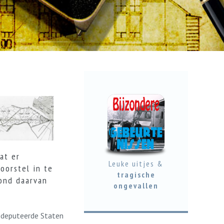
at er
Leuke uitjes &
oorstel in te
tragische
ond daarvan
ongevallen
Gedeputeerde Staten