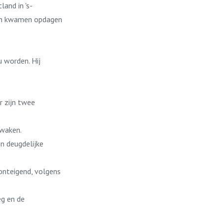
and in 's-
nen kwamen opdagen
 worden. Hij
r zijn twee
ewaken.
en deugdelijke
onteigend, volgens
eg en de