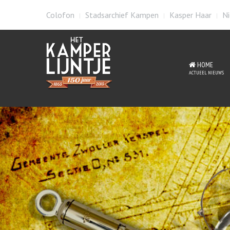
Colofon
Stadsarchief Kampen
Kasper Haar
Ni
HOME
ACTUEEL NIEUWS
Hi