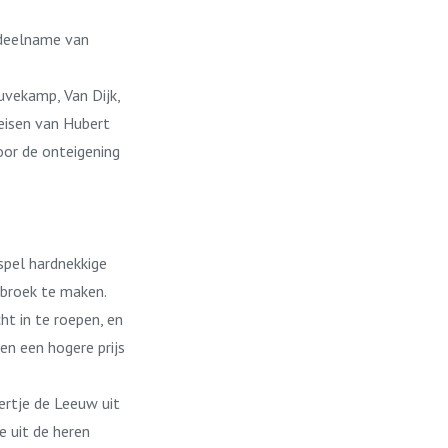
 deelname van
vekamp, Van Dijk,
 eisen van Hubert
oor de onteigening
spel hardnekkige
nbroek te maken.
t in te roepen, en
n een hogere prijs
ertje de Leeuw uit
 uit de heren