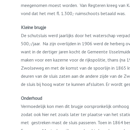
meegenomen moest worden. Van Regteren kreeg van Kampen
vond dat het met fl. 1.300,- ruimschoots betaald was.
Kleine brugje
De schutsluis werd jaarlijks door het waterschap verpach
500,-/jaar. Na zijn overlijden in 1906 werd de herberg 
want in de dertiger jaren kocht de Gemeente IJsselmui
maken voor een kazerne voor de rijkspolitie, thans (na
Zwolseweg en met de komst van de spoorlijn in 1865 kw
deuren van de sluis zaten aan de andere zijde van de 
de sluis bij hoog water te kunnen afsluiten. Er wordt g
Onderhoud
Vermoedelijk kon men dit brugje oorspronkelijk omhoog
zodat ook hier net zoals later ter plaatse van het stat
met gestreken mast de sluis passeren. Toen in 1864 bes