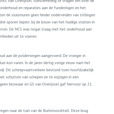
trict van Overijssel’ toestemming te vragen om over de
nderhoud en reparaties aan de funderingen en het
en de sluismuren geen hinder ondervinden van trillingen
e sporen liepen; bij de bouw van het huidige station in
rron. De NCS was nogal traag met het onderhoud aan
mheden uit te voeren.
houd aan de polderwegen aangevoerd. De vroeger in
uis kon varen. In de jaren dertig vorige eeuw nam het
ind). Dit scheepvaartverkeer bestond toen hoofdzakelijk
 het schutten van schepen en te wijzigen in een
geen bezwaar en GS van Overijssel gaf hiervoor op 21
gen naar de tuin van de Buitensociëteit. Deze brug