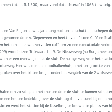
 totaal fl. 1.300,- maar vond dat achteraf in 1866 te weinig. Hij
t en Van Regteren was jarenlang pachter en schutte de schepen door 
overgenomen door A. Diepenveen en heette vanaf toen Café en Stallin
den het inmiddels wat vervallen café om zo een executoriale verko
 1999) woonhuizen Trekvaart 1 – 9. De Nieuweweg (nu Burgemeester
am er een overweg naast de sluis. De huidige weg voor het statio
Zwolseweg. Hier was ook een noodbalkenhuisje met ter grootte van
esproken over het ‘kleine brugje’ onder het wegdek van de Zwolsewe
 halen om zo schepen met masten door de sluis te kunnen schutten
ion een houten bedekking over de sluis lag die eventueel bij onder
loten werd het station bij de IJsselbrug te bouwen in plaats van b