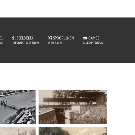
EL
IJSSELDELTA
SPOORLIJNEN
GAMES
JE
INFORMATIECENTRUM
IN DE REGIO
& LESMATERIAAL