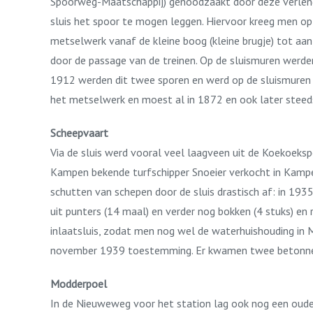
Spoorweg-Maatschappij) genoodzaakt door deze verlengin
sluis het spoor te mogen leggen. Hiervoor kreeg men o
metselwerk vanaf de kleine boog (kleine brugje) tot aa
door de passage van de treinen. Op de sluismuren werde
1912 werden dit twee sporen en werd op de sluismuren
het metselwerk en moest al in 1872 en ook later ste
Scheepvaart
Via de sluis werd vooral veel laagveen uit de Koekoek
Kampen bekende turfschipper Snoeier verkocht in Kampen 
schutten van schepen door de sluis drastisch af: in 193
uit punters (14 maal) en verder nog bokken (4 stuks) en 
inlaatsluis, zodat men nog wel de waterhuishouding in
november 1939 toestemming. Er kwamen twee betonnen 
Modderpoel
In de Nieuweweg voor het station lag ook nog een oude 