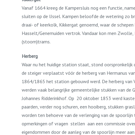
Vanaf 1664 kreeg de Kampersluis nog een functie, name
sluiten op de IJssel. Kampen beloofde de wetering zo b
draai- of keerkolk, Kikkergat genoemd, waar de schepe
Hasselt/Genemuiden vertrok. Vandaar kon men Zwolle, Me
(stoom)trams.
Herberg
Waar nu het huidige station staat, stond oorspronkelij
de steiger verplaatst vóór de herberg van Hermanus va
1864/1865 het station gebouwd werd. De herberg van Va
werden vaak belangrijke gemeentelijke stukken van de 
Johannes Ridderinkhof. Op 20 oktober 1853 werd kastel
paarden, verder nog schuren, een hooiberg, stukken gr
worden ten behoeve van de verlenging van de spoorlijn
opmerkingen of vragen stellen aan een commissie over d
eigendommen door de aanleg van de spoorlijn meer aan