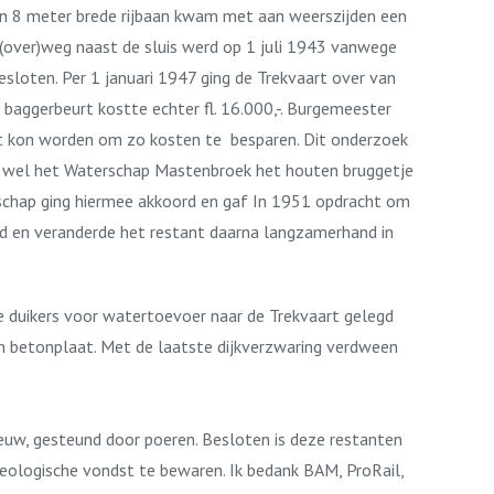
en 8 meter brede rijbaan kwam met aan weerszijden een
e (over)weg naast de sluis werd op 1 juli 1943 vanwege
loten. Per 1 januari 1947 ging de Trekvaart over van
aggerbeurt kostte echter fl. 16.000,-. Burgemeester
pt kon worden om zo kosten te besparen. Dit onderzoek
wel het Waterschap Mastenbroek het houten bruggetje
rschap ging hiermee akkoord en gaf In 1951 opdracht om
eind en veranderde het restant daarna langzamerhand in
e duikers voor watertoevoer naar de Trekvaart gelegd
en betonplaat. Met de laatste dijkverzwaring verdween
eeuw, gesteund door poeren. Besloten is deze restanten
heologische vondst te bewaren. Ik bedank BAM, ProRail,