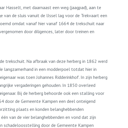
ar Hasselt, met daarnaast een weg (jaagpad), aan te
van de sluis vanuit de IJssel lag voor de Trekvaart een
enoemd omdat vanaf hier vanaf 1664 de trekschuit naar
vergenomen door diligences, later door treinen en
de trekschuit. Na afbraak van deze herberg in 1862 werd
de langzamerhand in een modderpoel totdat hier in
genaar was toen Johannes Ridderinkhof. In zijn herberg
ngrijke vergaderingen gehouden. In 1850 overleed
enaar. Bij de herberg behoorde ook een stalling voor
 1864 door de Gemeente Kampen een deel onteigend
orzitting plaats en konden belanghebbenden
 één van de vier belanghebbenden en vond dat zijn
zijn schadeloosstelling door de Gemeente Kampen