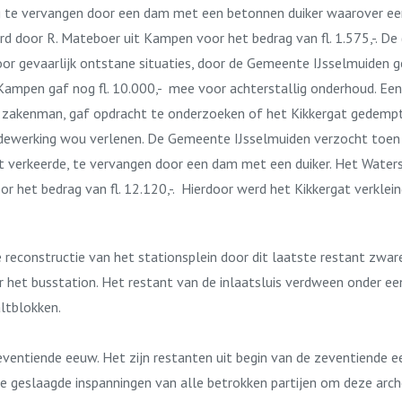
ug te vervangen door een dam met een betonnen duiker waarover e
erd door R. Mateboer uit Kampen voor het bedrag van fl. 1.575,-. D
gevaarlijk ontstane situaties, door de Gemeente IJsselmuiden ges
pen gaf nog fl. 10.000,- mee voor achterstallig onderhoud. Een b
en zakenman, gaf opdracht te onderzoeken of het Kikkergat gedem
werking wou verlenen. De Gemeente IJsselmuiden verzocht toen 
aat verkeerde, te vervangen door een dam met een duiker. Het Wate
voor het bedrag van fl. 12.120,-. Hierdoor werd het Kikkergat verkl
 reconstructie van het stationsplein door dit laatste restant zwar
r het busstation. Het restant van de inlaatsluis verdween onder e
ltblokken.
eventiende eeuw. Het zijn restanten uit begin van de zeventiende 
de geslaagde inspanningen van alle betrokken partijen om deze arc