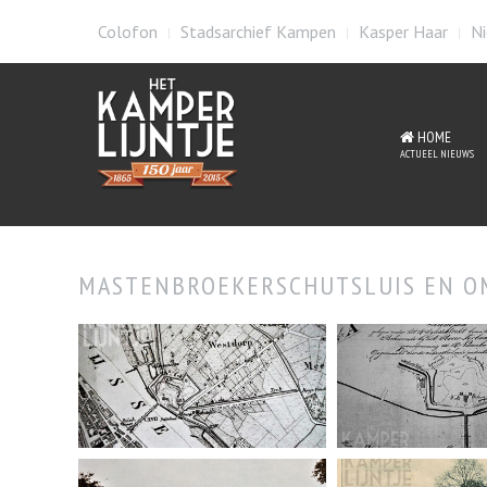
Colofon
Stadsarchief Kampen
Kasper Haar
Ni
HOME
ACTUEEL NIEUWS
MASTENBROEKERSCHUTSLUIS EN O