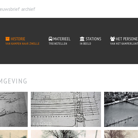
euwsbrief archief
HISTORIE
MATERIEEL
STATIONS
HET PERSONE
VAN KAMPEN NAAR ZWOLLE
TREINSTELLEN
IN BEELD
VAN HET KAMPERLIJNT
MGEVING