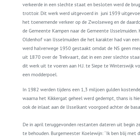
verkeerde in een slechte staat en besloten werd de br
trottoir. Dit werk werd uitgevoerd in juni 1939 uitgevo
het toenemende verkeer op de Zwolseweg en de daardoor 
de Gemeente Kampen naar de Gemeente IJsselmuiden. Kam
Oldenhof van IJsselmuiden die het karakter had van e
werd halverwege 1950 gestaakt omdat de NS geen mede
uit 1870 over de Trekvaart, dat in een zeer slechte st
dit werk uit te voeren aan H.J. te Siepe te Winterswijk 
een modderpoel.
In 1982 werden tijdens een 1,3 miljoen gulden kostende
waarna het Kikkergat geheel werd gedempt, thans is hie
ook de inlaat aan de IJsselkant voorgoed achter de basa
De in april teruggevonden restanten dateren uit begin z
te behouden. Burgemeester Koelewijn: “Ik ben blij met 