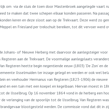
lijk om via de sluis de toen door Mastenbroek aangelegde vaart na
reed te maken dat twee schepen elkaar konden passeren. Na passage 
n konden keren en deze sloot aan op de Trekvaart. Deze werd zo g
ppel en Friesland per trekschuit bereiken, tot dit vervoer werd o
k de Johans- of Nieuwe Herberg met daarvoor de aanlegsteiger voor 
n Regteren aan de Trekvaart. De voormalige aanlegplaats verander
n Regteren heette begin negentiende eeuw (1803) ‘De Zon’ en de ei
Gemeente IJsselmuiden ter inzage gelegd en werden er ook wel bela
ein en veehouder Hermanus van Regteren (1823-1906) de nieuwe eig
asland en een tuin met een koepel en kegelbaan. Hiervan moest in
 tot de IJsselbrug. Op 16 november 1864 vond in de herberg een ho
e verlenging van de spoorlijn tot de IJsselbrug. Van Regteren was
 brandgevaar blootgesteld werden. De commissie vond dat dit in 