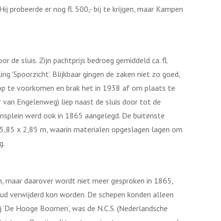
 probeerde er nog fl. 500,- bij te krijgen, maar Kampen
de sluis. Zijn pachtprijs bedroeg gemiddeld ca. fl.
g 'Spoorzicht'. Blijkbaar gingen de zaken niet zo goed,
op te voorkomen en brak het in 1938 af om plaats te
 van Engelenweg) liep naast de sluis door tot de
nsplein werd ook in 1865 aangelegd. De buitenste
 5,85 x 2,85 m, waarin materialen opgeslagen lagen om
g.
, maar daarover wordt niet meer gesproken in 1865,
houd verwijderd kon worden. De schepen konden alleen
ij ‘De Hooge Boomen’, was de N.C.S. (Nederlandsche