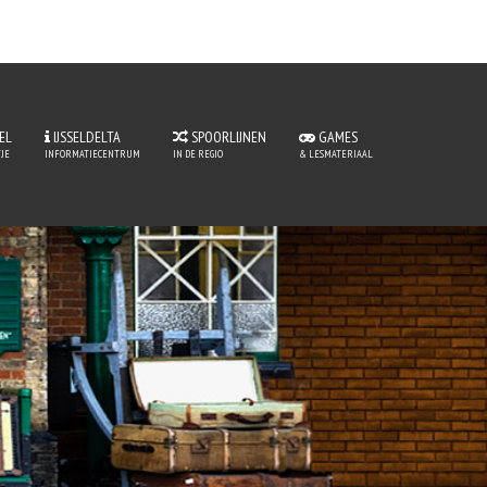
EL
IJSSELDELTA
SPOORLIJNEN
GAMES
JE
INFORMATIECENTRUM
IN DE REGIO
& LESMATERIAAL
tje