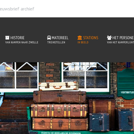
euwsbrief archief
HISTORIE
MATERIEEL
STATIONS
HET PERSONE
VAN KAMPEN NAAR ZWOLLE
TREINSTELLEN
IN BEELD
VAN HET KAMPERLIJNT
ations van het Kamperlijn
READ MORE