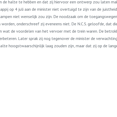
n de halte te hebben en dat zij hiervoor een ontwerp zou laten ma
pij op 4 juli aan de minister niet overtuigd te zijn van de juisthei
 Kampen niet wenselijk zou zijn. De noodzaak om de toegangswege
worden, onderschreef zij eveneens niet. De N.C.S. geloofde, dat di
 wat de voordelen van het vervoer met de trein waren. De betro
teren. Later sprak zij nog tegenover de minister de verwachting 
alte hoogstwaarschijnlijk laag zouden zijn, maar dat zij op de lang