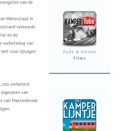
pbrengsten van de
van Waterstaat in
toestand verkeerde
er en bij
e verbetering van
iet voor rijtuigen
Oude & nieuwe
Films
, zou verbeterd
e eigenaren van
rs van Mastenbroek
ijgen.