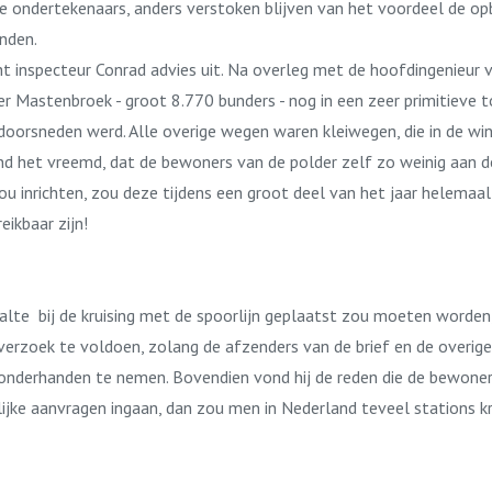
e ondertekenaars, anders verstoken blijven van het voordeel de o
nden.
ht inspecteur Conrad advies uit. Na overleg met de hoofdingenieur 
er Mastenbroek - groot 8.770 bunders - nog in een zeer primitieve 
orsneden werd. Alle overige wegen waren kleiwegen, die in de wint
d het vreemd, dat de bewoners van de polder zelf zo weinig aan d
inrichten, zou deze tijdens een groot deel van het jaar helemaal n
ikbaar zijn!
alte bij de kruising met de spoorlijn geplaatst zou moeten worden
verzoek te voldoen, zolang de afzenders van de brief en de overig
onderhanden te nemen. Bovendien vond hij de reden die de bewone
ke aanvragen ingaan, dan zou men in Nederland teveel stations kr