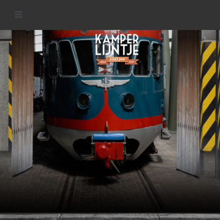
Materieel van het
Kamperlijntje
READ MORE