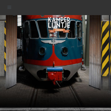
Materieel van het
Kamperlijntje
READ MORE