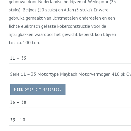
gebouwd door Nederlandse bedrijven nl. Werkspoor (25
stuks), Beijnes (10 stuks) en Allan (5 stuks). Er werd
gebruikt gemaakt van lichtmetalen onderdelen en een
lichte elektrisch gelaste kokerconstructie voor de
rijtuigbakken waardoor het gewicht beperkt kon blijven
tot ca. 100 ton.
11 – 35
Serie 11 – 35 Motortype Maybach Motorvermogen 410 pk Over
MEER OVER DIT MATERIEEL
36 – 38
Serie 36 – 38 Motortype Ganz Motorvermogen 375 pk Overbre
39 - 10