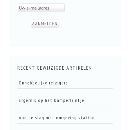
RECENT GEWIJZIGDE ARTIKELEN
Onhebbelijke reizigers
Ergernis op het Kamperlijntje
LEES DIT ARTIKEL
Aan de slag met omgeving station
LEES DIT ARTIKEL