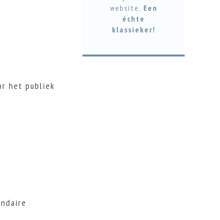
website.
Een
échte
klassieker!
or het publiek
undaire