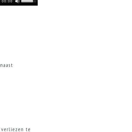
00:00
 naast
.
verliezen te