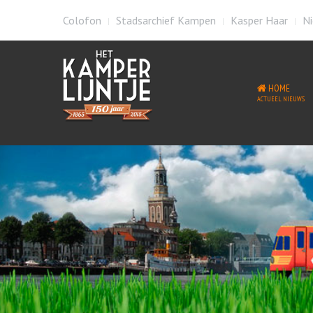
Colofon
Stadsarchief Kampen
Kasper Haar
Ni
HOME
ACTUEEL NIEUWS
Welkom op