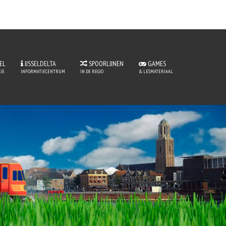
EL
IJSSELDELTA
SPOORLIJNEN
GAMES
JE
INFORMATIECENTRUM
IN DE REGIO
& LESMATERIAAL
perLijntje