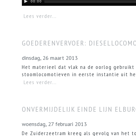
00:00
Lees verder...
GOEDERENVERVOER: DIESELLOCOM
dinsdag, 26 maart 2013
Het materieel dat vlak na de oorlog gebruik
stoomlocomotieven in eerste instantie uit he
Lees verder...
ONVERMIJDELIJK EINDE LIJN ELBU
woensdag, 27 februari 2013
De Zuiderzeetram kreeg als gevolg van het 