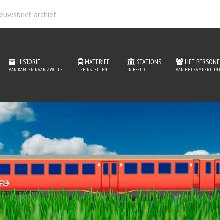
euwsbrief archief
HISTORIE
MATERIEEL
STATIONS
HET PERSONE
VAN KAMPEN NAAR ZWOLLE
TREINSTELLEN
IN BEELD
VAN HET KAMPERLIJNT
 de website van het Kam
MEER INFORMATIE