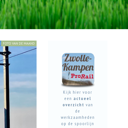
FOTO VAN DE MAAND
Kijk hier voor
een
actueel
overzicht
van
de
werkzaamheden
op de spoorlijn